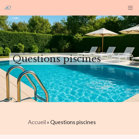
Aller
M
au
contenu
Questions piscines
Accueil
»
Questions piscines