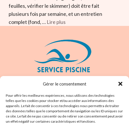
feuilles, vérifier le skimmer) doit être fait
plusieurs fois par semaine, et un entretien
complet (fond, …
Lire plus
CHRISTOPHE ROBERT
Gérer le consentement
31700 Cornebarrieu
Pour offrir les meilleures expériences, nous utilisons des technologies
telles que les cookies pour stocker et/ou accéder aux informations des
appareils. Le fait de consentir à ces technologies nous permettra de traiter
TEL 0778817781
des données telles que le comportement de navigation ou les ID uniques sur
contact@servicepiscine.fr
ce site. Le fait de ne pas consentir ou de retirer son consentement peut avoir
un effet négatif sur certaines caractéristiques et fonctions.